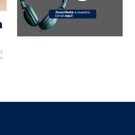
a
22
en