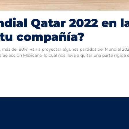
dial Qatar 2022 en l
 tu compañía?
, más del 80%) van a proyectar algunos partidos del Mundial 20
a Selección Mexicana, lo cual nos lleva a quitar una parte rígida 