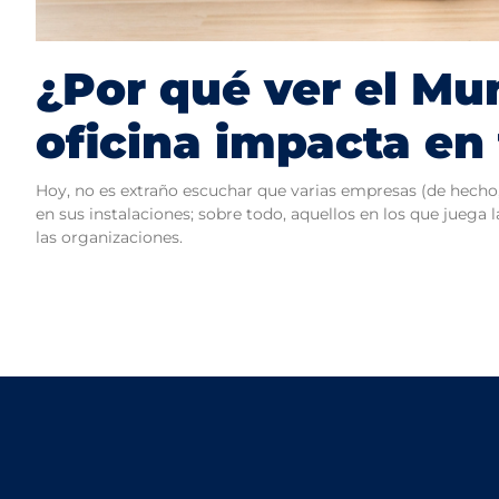
¿Por qué ver el Mun
oficina impacta en
Hoy, no es extraño escuchar que varias empresas (de hecho
en sus instalaciones; sobre todo, aquellos en los que juega l
las organizaciones.
Leer Más »