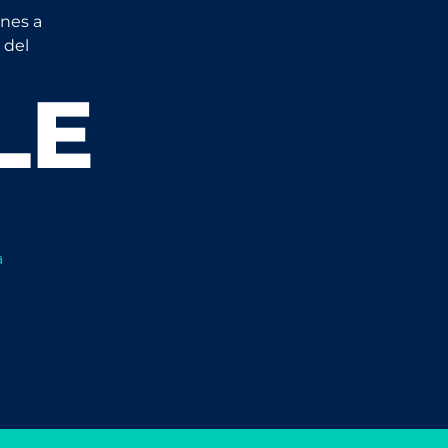
ones a
 del
LE
a