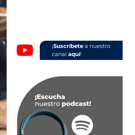
¡
Suscríbete
a nuestro
canal
aquí
!