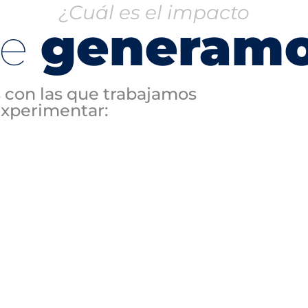
¿Cuál es el impacto
ue
generam
 con las que trabajamos
experimentar: